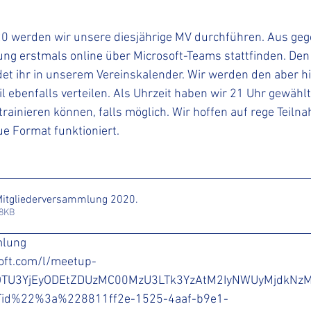
0 werden wir unsere diesjährige MV durchführen. Aus ge
ng erstmals online über Microsoft-Teams stattfinden. Den
et ihr in unserem Vereinskalender. Wir werden den aber hie
 ebenfalls verteilen. Als Uhrzeit haben wir 21 Uhr gewählt,
trainieren können, falls möglich. Wir hoffen auf rege Teiln
e Format funktioniert. 
Mitgliederversammlung 2020
.
88KB
mlung
oft.com/l/meetup-
_OTU3YjEyODEtZDUzMC00MzU3LTk3YzAtM2IyNWUyMjdkNz
Tid%22%3a%228811ff2e-1525-4aaf-b9e1-