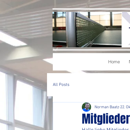
Home
All Posts
Norman Baatz
22. O
Mitgliede