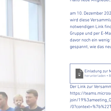
Hallo liebe Mitglieder,
am 10. Dezember 202
wird diese Versammlu
notwendigen Link find
Gruppe und per E-Mail
davor noch ein wenig 
gespannt, wie das neu
Einladung zur 
herunterladen • 
Der Link zur Versam
https://teams.micros
join/19%3ameeting
/0?context=%7b%22