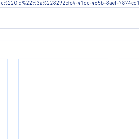
2c%22Oid%22%3a%228292cfc4-41dc-465b-8aef-7874c