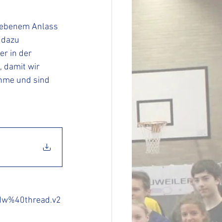
gebenem Anlass 
 dazu 
r in der 
 damit wir 
ahme und sind 
Mw%40thread.v2